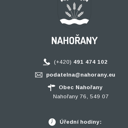
(+420)
491 474 102
podatelna@nahorany.eu
Obec Nahořany
Nahořany 76, 549 07
Úřední hodiny: