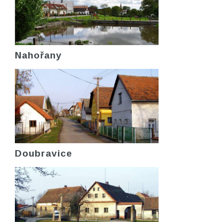
Nahořany
Doubravice