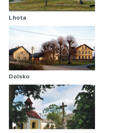
Lhota
Dolsko