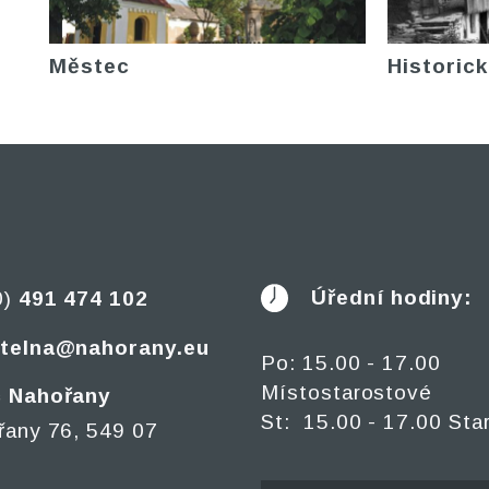
Městec
Historick
Úřední hodiny:
0)
491 474 102
telna@nahorany.eu
Po: 15.00 - 17.00
Místostarostové
 Nahořany
St: 15.00 - 17.00 Sta
řany 76, 549 07