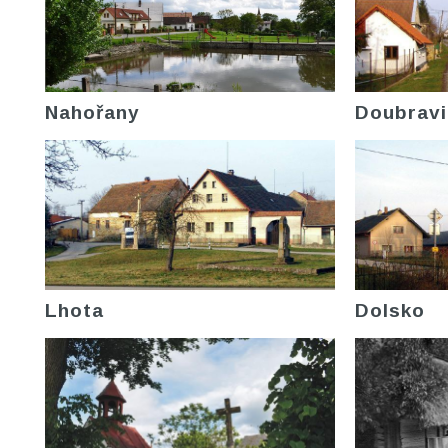
Nahořany
Doubravi
Lhota
Dolsko