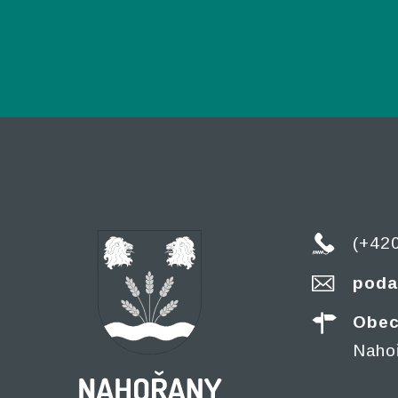
(+42
poda
Obec
Naho