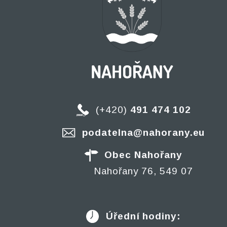
(+420)
491 474 102
podatelna@nahorany.eu
Obec Nahořany
Nahořany 76, 549 07
Úřední hodiny: