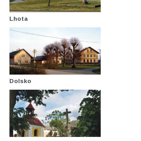
Lhota
Dolsko