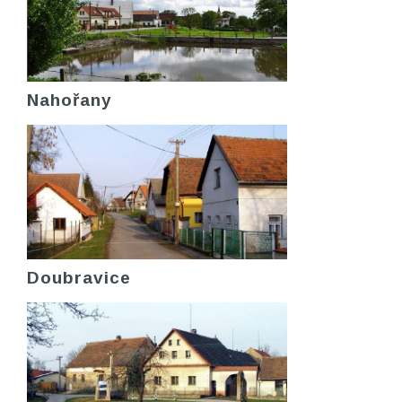
Nahořany
Doubravice