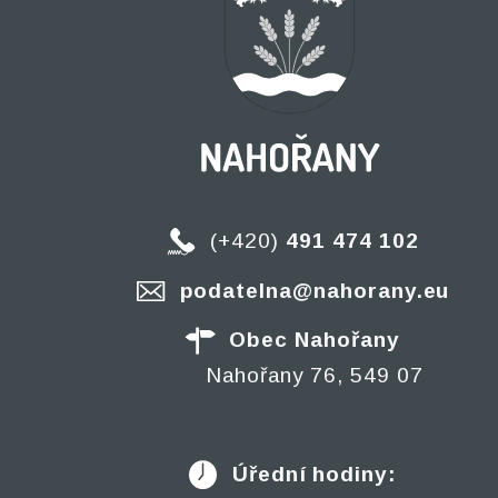
(+420)
491 474 102
podatelna@nahorany.eu
Obec Nahořany
Nahořany 76, 549 07
Úřední hodiny: