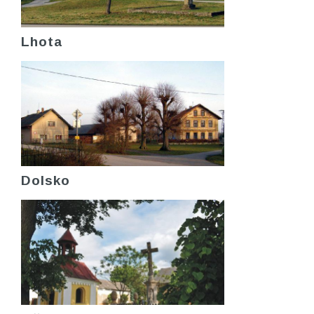
Lhota
Dolsko