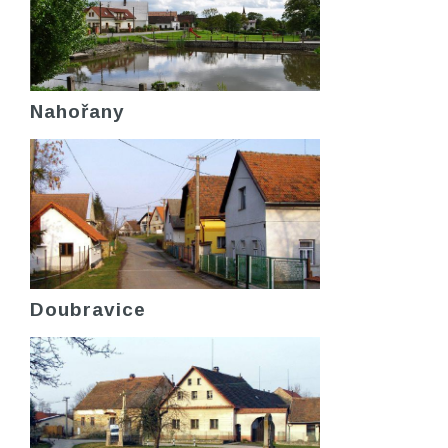
Nahořany
Doubravice