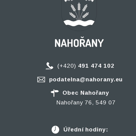
(+420)
491 474 102
podatelna@nahorany.eu
Obec Nahořany
Nahořany 76, 549 07
Úřední hodiny: