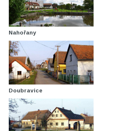
Nahořany
Doubravice