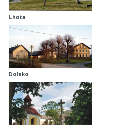
Lhota
Dolsko