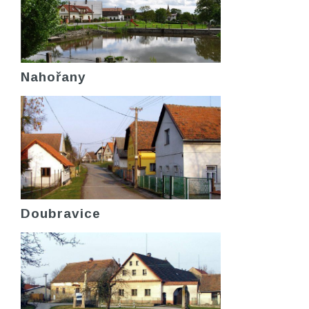
Nahořany
Doubravice