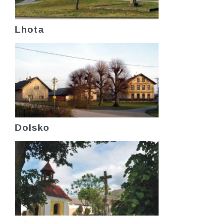
Lhota
Dolsko