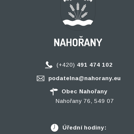
(+420)
491 474 102
podatelna@nahorany.eu
Obec Nahořany
Nahořany 76, 549 07
Úřední hodiny: