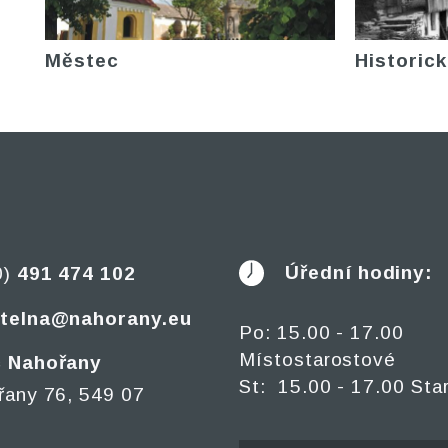
Městec
Historick
Úřední hodiny:
0)
491 474 102
telna@nahorany.eu
Po: 15.00 - 17.00
Místostarostové
 Nahořany
St: 15.00 - 17.00 Sta
řany 76, 549 07