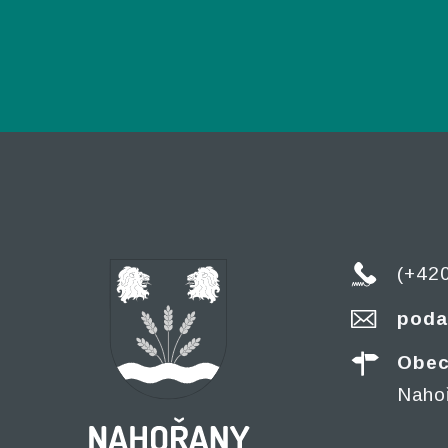
(+42
poda
Obec
Naho