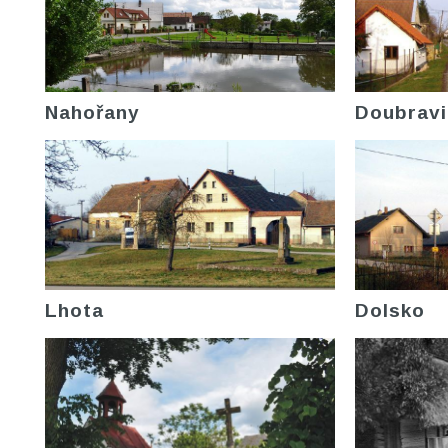
Nahořany
Doubravi
Lhota
Dolsko