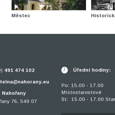
Městec
Historick
Úřední hodiny:
0)
491 474 102
telna@nahorany.eu
Po: 15.00 - 17.00
Místostarostové
 Nahořany
St: 15.00 - 17.00 Sta
řany 76, 549 07