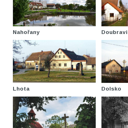
Nahořany
Doubravi
Lhota
Dolsko