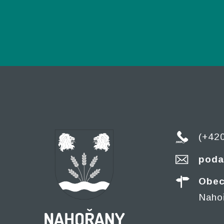
(+42
poda
Obec
Naho