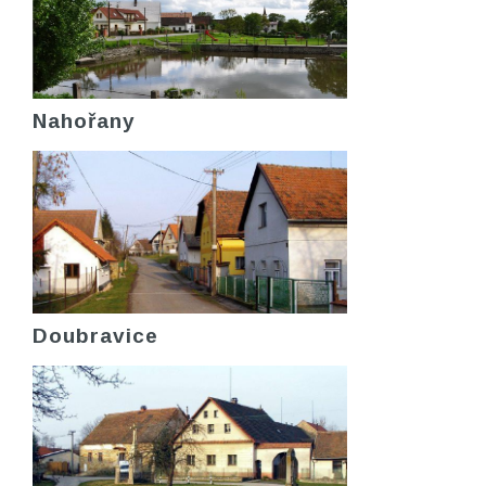
Nahořany
Doubravice