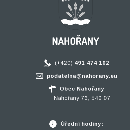
(+420)
491 474 102
podatelna@nahorany.eu
Obec Nahořany
Nahořany 76, 549 07
Úřední hodiny: