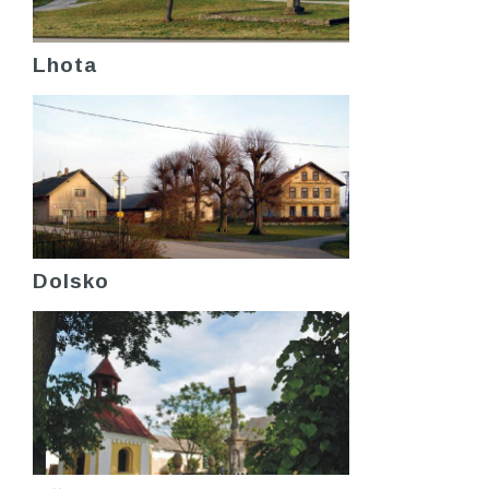
Lhota
Dolsko