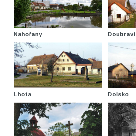
Nahořany
Doubravi
Lhota
Dolsko