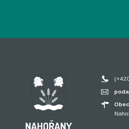
(+42
poda
Obec
Naho