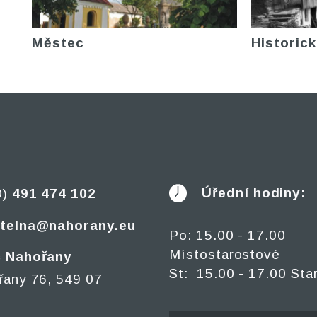
Městec
Historick
Úřední hodiny:
0)
491 474 102
telna@nahorany.eu
Po: 15.00 - 17.00
Místostarostové
 Nahořany
St: 15.00 - 17.00 Sta
řany 76, 549 07