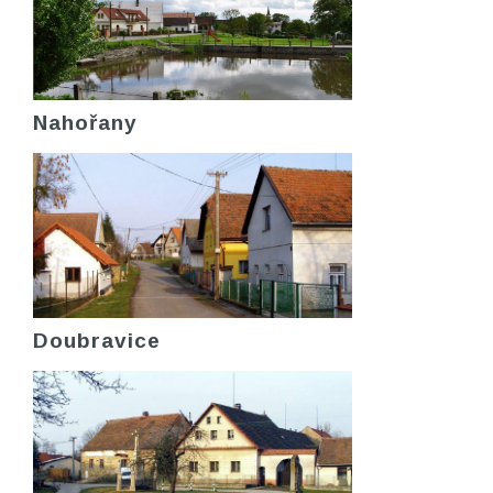
Nahořany
Doubravice