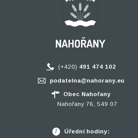
(+420)
491 474 102
podatelna@nahorany.eu
Obec Nahořany
Nahořany 76, 549 07
Úřední hodiny: