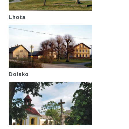
Lhota
Dolsko