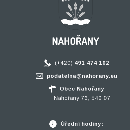
(+420)
491 474 102
podatelna@nahorany.eu
Obec Nahořany
Nahořany 76, 549 07
Úřední hodiny: