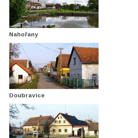
Nahořany
Doubravice