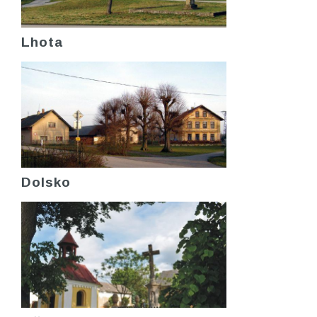
Lhota
Dolsko