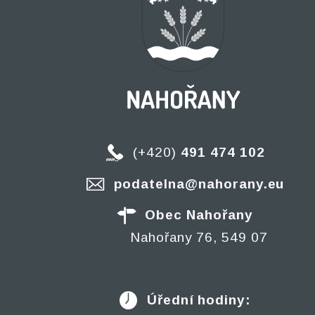
(+420)
491 474 102
podatelna@nahorany.eu
Obec Nahořany
Nahořany 76, 549 07
Úřední hodiny: