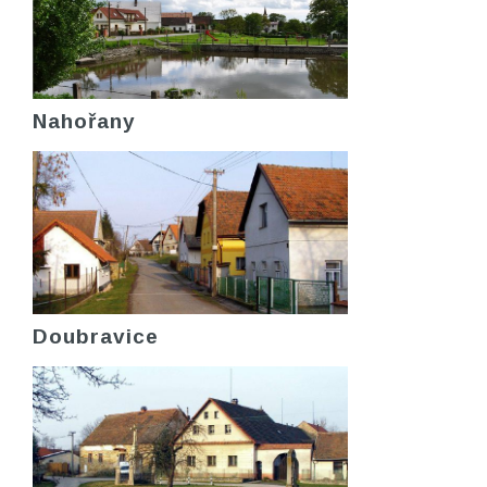
Nahořany
Doubravice