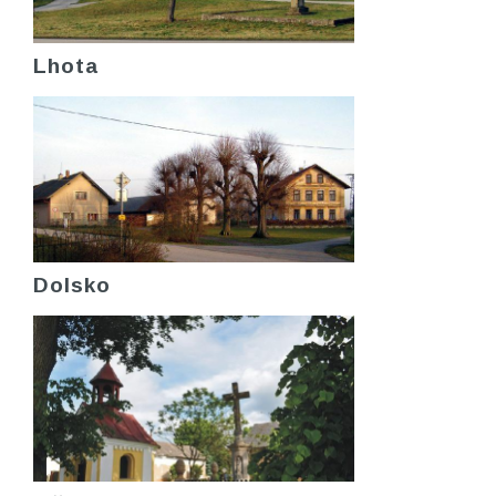
Lhota
Dolsko