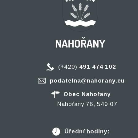
(+420)
491 474 102
podatelna@nahorany.eu
Obec Nahořany
Nahořany 76, 549 07
Úřední hodiny: