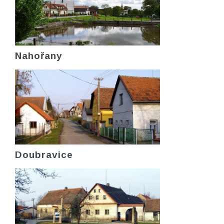
Nahořany
Doubravice