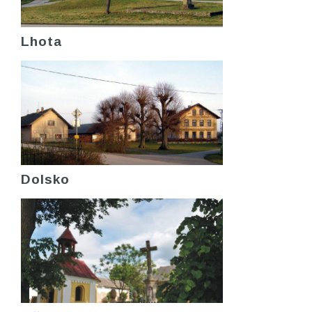
Lhota
Dolsko