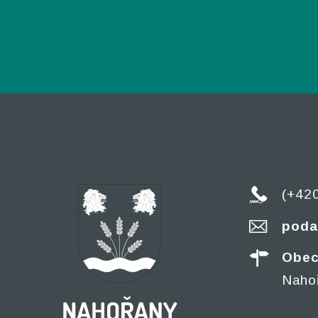
(+42
poda
Obec
Naho