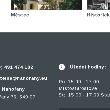
Městec
Historick
Úřední hodiny:
0)
491 474 102
telna@nahorany.eu
Po: 15.00 - 17.00
Místostarostové
 Nahořany
St: 15.00 - 17.00 Sta
řany 76, 549 07