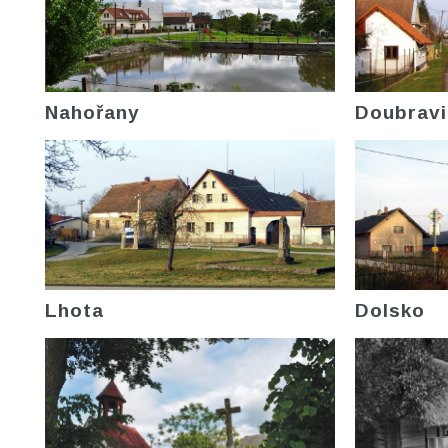
Nahořany
Doubravi
Lhota
Dolsko