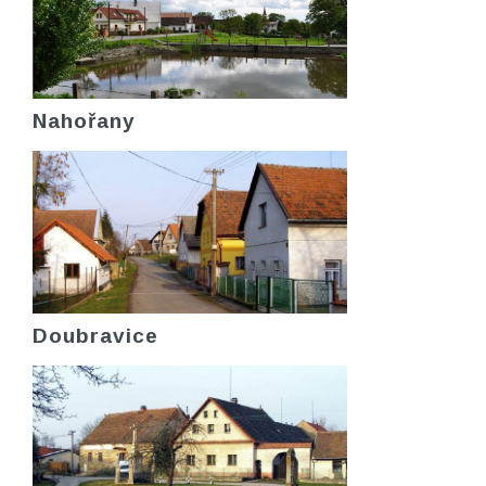
Nahořany
Doubravice