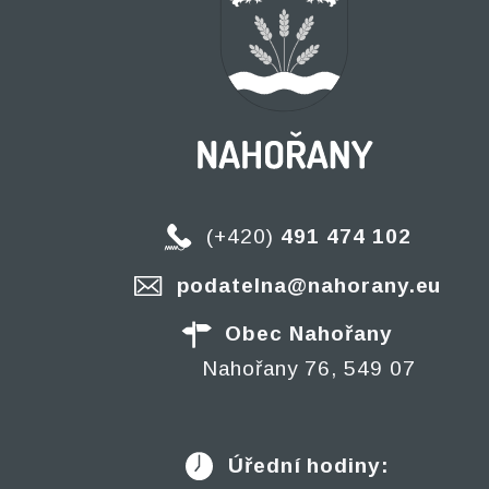
(+420)
491 474 102
podatelna@nahorany.eu
Obec Nahořany
Nahořany 76, 549 07
Úřední hodiny: