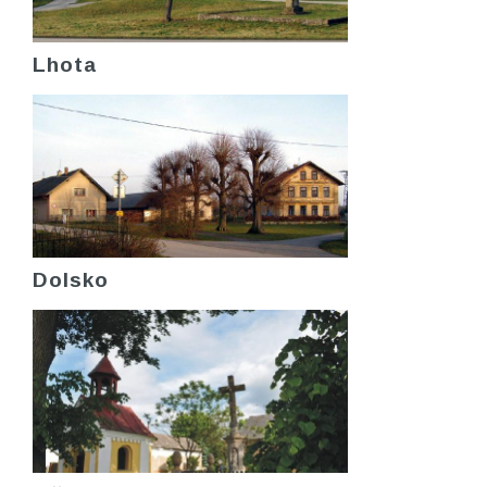
Lhota
Dolsko