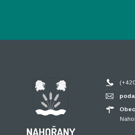
(+42
poda
Obec
Naho