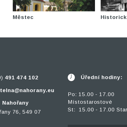
Městec
Historick
Úřední hodiny:
0)
491 474 102
telna@nahorany.eu
Po: 15.00 - 17.00
Místostarostové
 Nahořany
St: 15.00 - 17.00 Sta
řany 76, 549 07