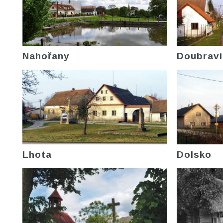
Nahořany
Doubravi
Lhota
Dolsko