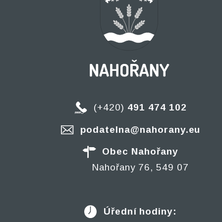
(+420)
491 474 102
podatelna@nahorany.eu
Obec Nahořany
Nahořany 76, 549 07
Úřední hodiny: