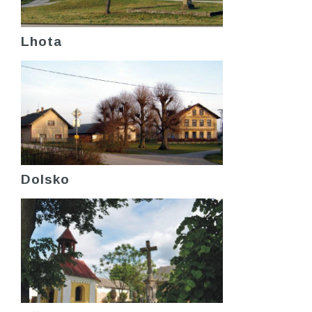
Lhota
Dolsko