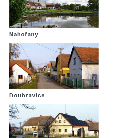
Nahořany
Doubravice