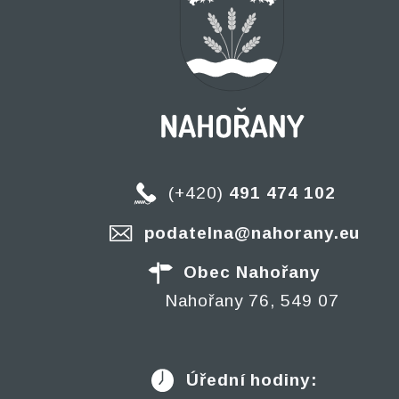
(+420)
491 474 102
podatelna@nahorany.eu
Obec Nahořany
Nahořany 76, 549 07
Úřední hodiny: