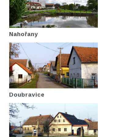
Nahořany
Doubravice