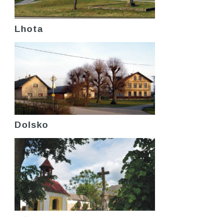
Lhota
Dolsko