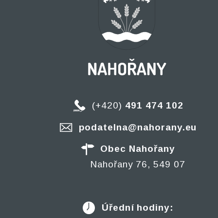
(+420)
491 474 102
podatelna@nahorany.eu
Obec Nahořany
Nahořany 76, 549 07
Úřední hodiny: