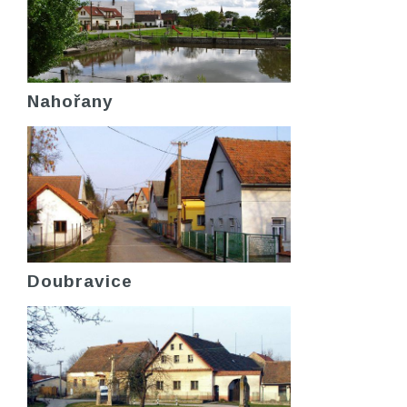
Nahořany
Doubravice