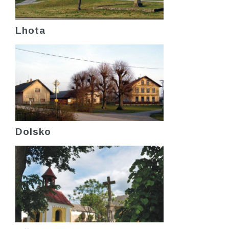
Lhota
Dolsko