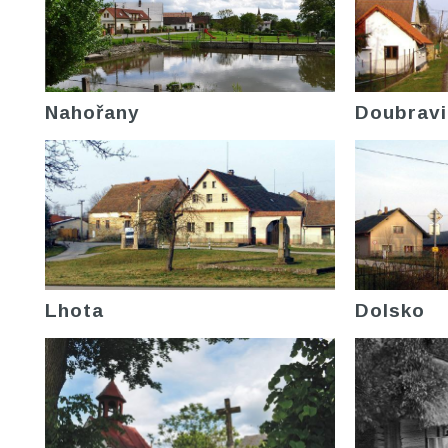
Nahořany
Doubravi
Lhota
Dolsko