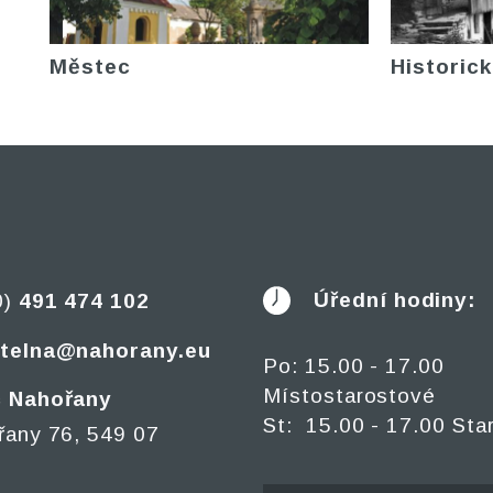
Městec
Historick
Úřední hodiny:
0)
491 474 102
telna@nahorany.eu
Po: 15.00 - 17.00
Místostarostové
 Nahořany
St: 15.00 - 17.00 Sta
řany 76, 549 07