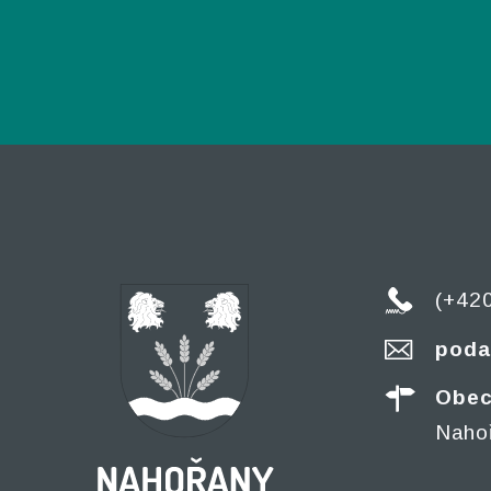
(+42
poda
Obec
Naho