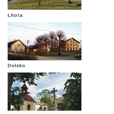
Lhota
Dolsko