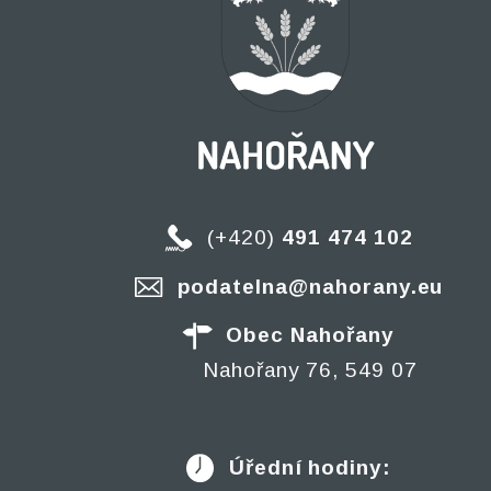
(+420)
491 474 102
podatelna@nahorany.eu
Obec Nahořany
Nahořany 76, 549 07
Úřední hodiny: