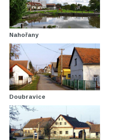
Nahořany
Doubravice