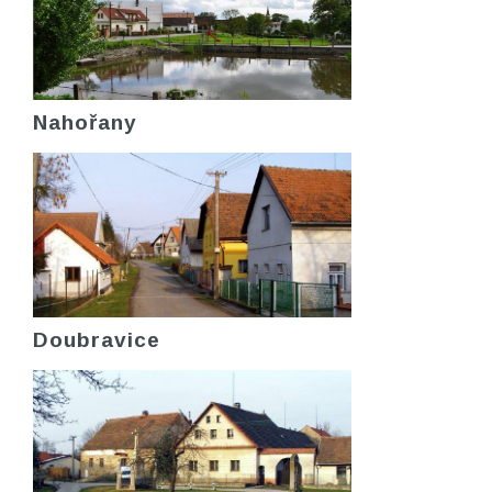
Nahořany
Doubravice