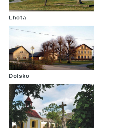
Lhota
Dolsko