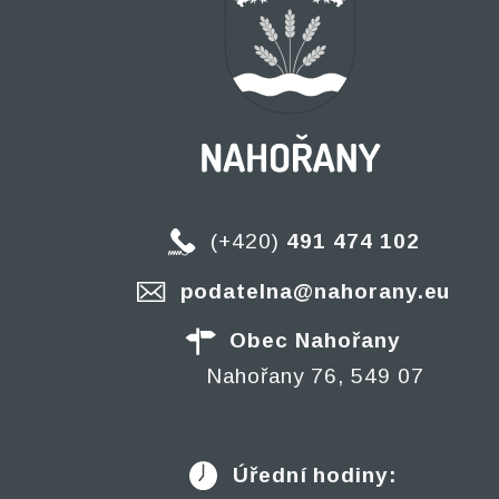
(+420)
491 474 102
podatelna@nahorany.eu
Obec Nahořany
Nahořany 76, 549 07
Úřední hodiny: