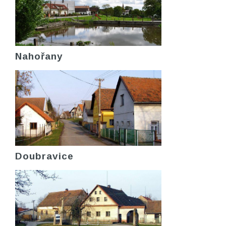
Nahořany
Doubravice