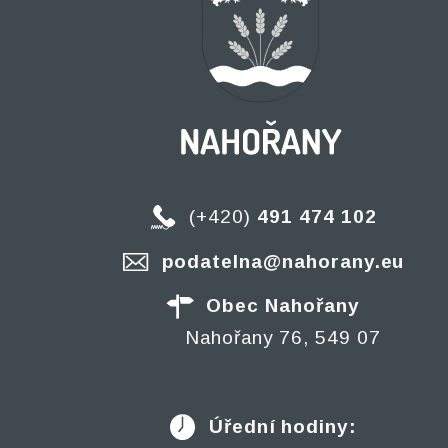
(+420)
491 474 102
podatelna@nahorany.eu
Obec Nahořany
Nahořany 76, 549 07
Úřední hodiny: