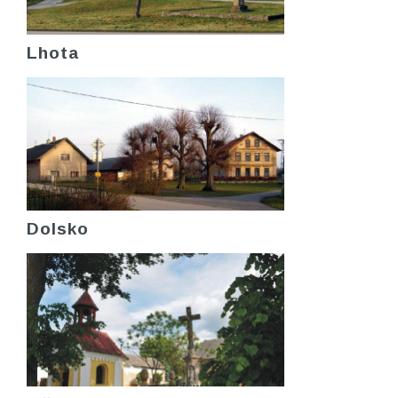
Lhota
Dolsko