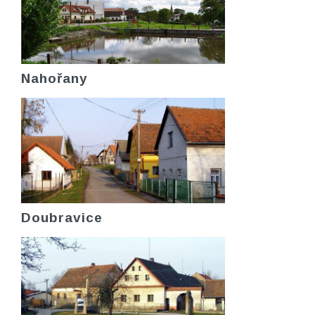
Nahořany
Doubravice