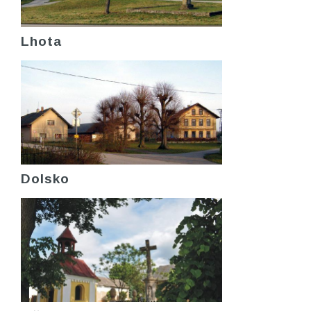
Lhota
Dolsko