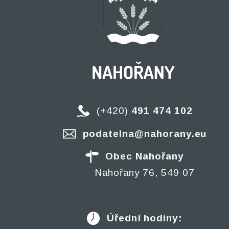
(+420)
491 474 102
podatelna@nahorany.eu
Obec Nahořany
Nahořany 76, 549 07
Úřední hodiny: