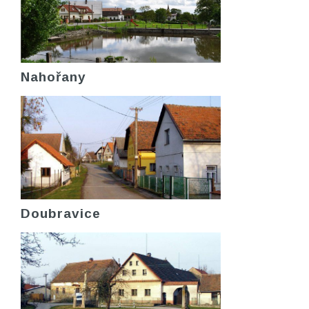
Nahořany
Doubravice