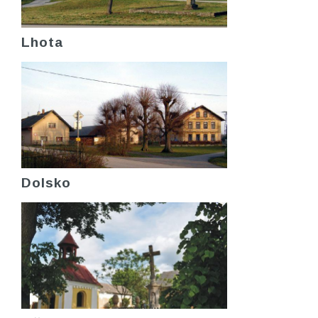
Lhota
Dolsko