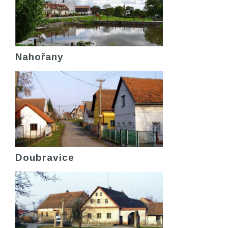
Nahořany
Doubravice