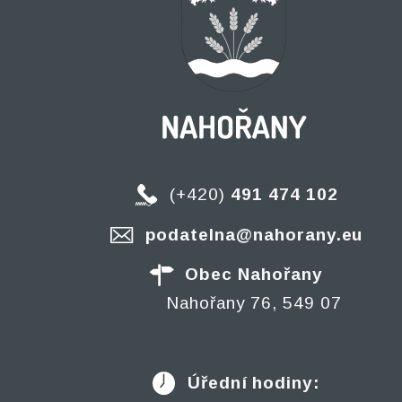
(+420)
491 474 102
podatelna@nahorany.eu
Obec Nahořany
Nahořany 76, 549 07
Úřední hodiny: