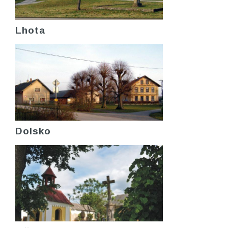
Lhota
Dolsko