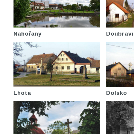
Nahořany
Doubravi
Lhota
Dolsko