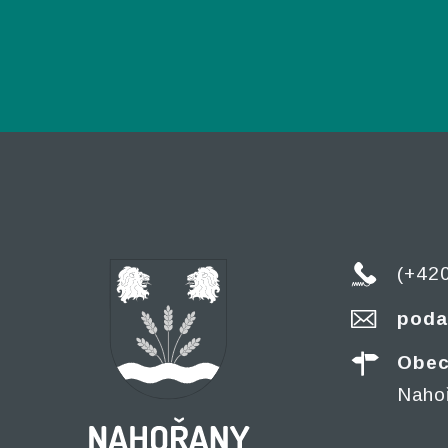
(+42
poda
Obec
Naho