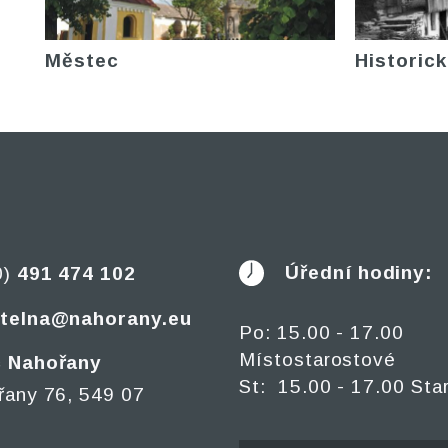
Městec
Historick
Úřední hodiny:
0)
491 474 102
telna@nahorany.eu
Po: 15.00 - 17.00
Místostarostové
 Nahořany
St: 15.00 - 17.00 Sta
řany 76, 549 07