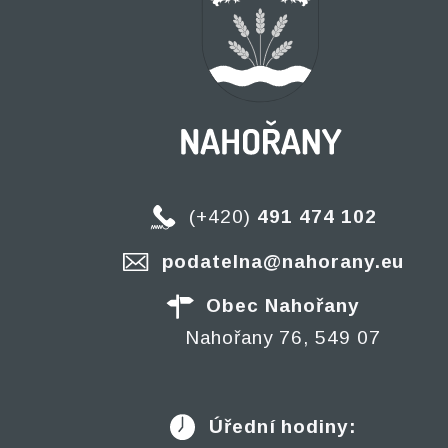
(+420)
491 474 102
podatelna@nahorany.eu
Obec Nahořany
Nahořany 76, 549 07
Úřední hodiny: