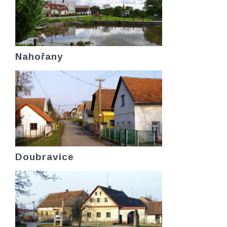
Nahořany
Doubravice