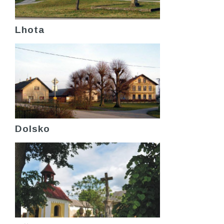
Lhota
Dolsko