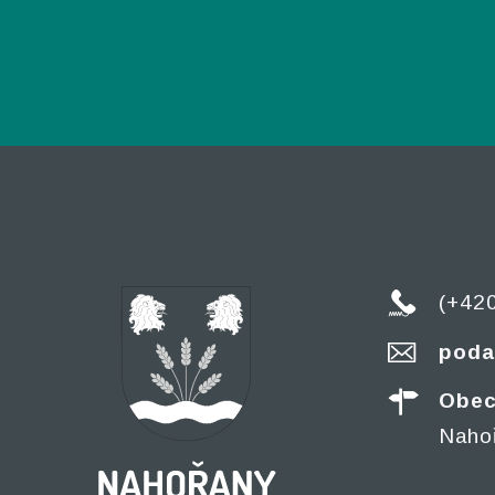
(+42
poda
Obec
Naho