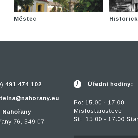
Městec
Historick
Úřední hodiny:
0)
491 474 102
telna@nahorany.eu
Po: 15.00 - 17.00
Místostarostové
 Nahořany
St: 15.00 - 17.00 Sta
řany 76, 549 07