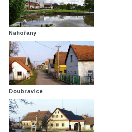
Nahořany
Doubravice