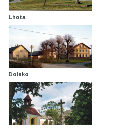
Lhota
Dolsko