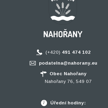
(+420)
491 474 102
podatelna@nahorany.eu
Obec Nahořany
Nahořany 76, 549 07
Úřední hodiny: