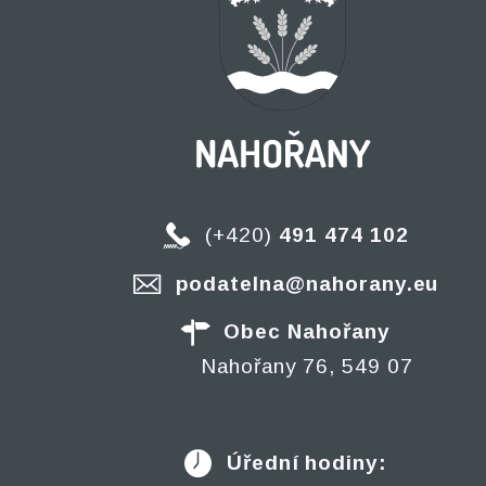
(+420)
491 474 102
podatelna@nahorany.eu
Obec Nahořany
Nahořany 76, 549 07
Úřední hodiny: