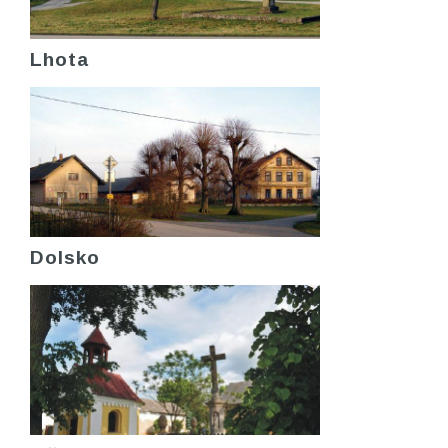
Lhota
Dolsko