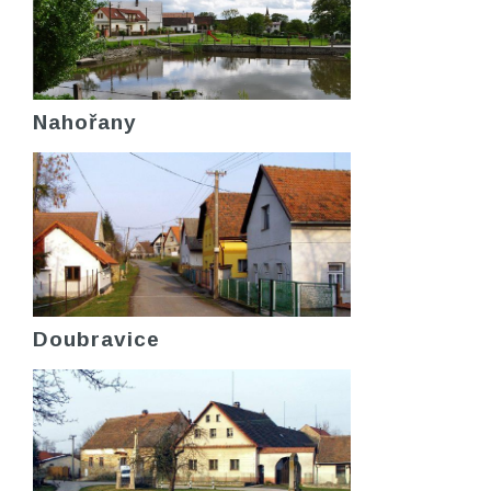
Nahořany
Doubravice