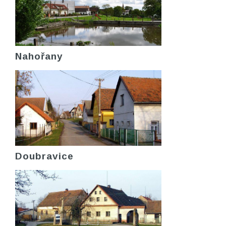
Nahořany
Doubravice