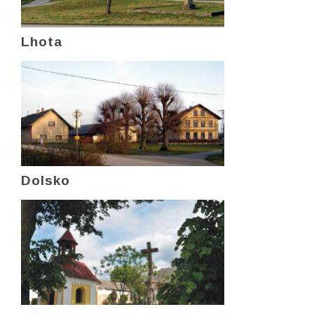
Lhota
Dolsko