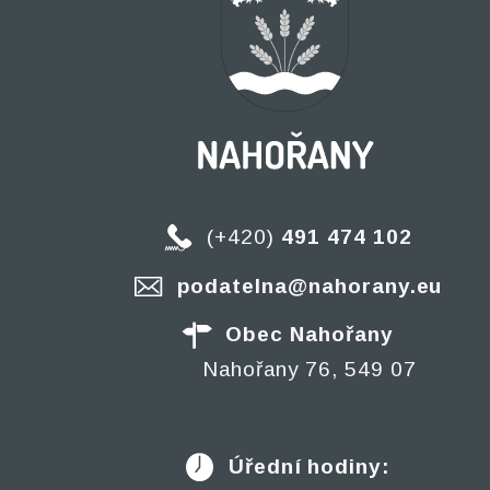
(+420)
491 474 102
podatelna@nahorany.eu
Obec Nahořany
Nahořany 76, 549 07
Úřední hodiny: