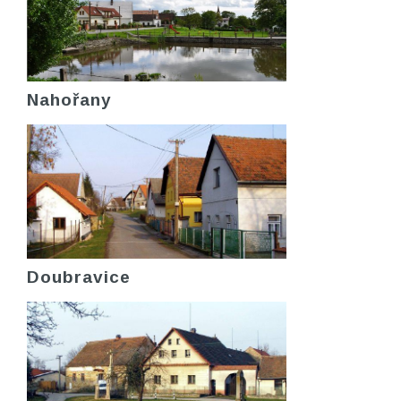
Nahořany
Doubravice