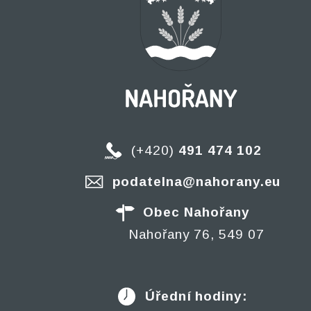
(+420)
491 474 102
podatelna@nahorany.eu
Obec Nahořany
Nahořany 76, 549 07
Úřední hodiny: