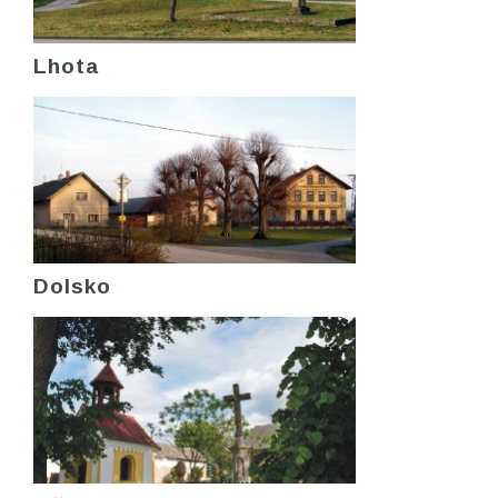
Lhota
Dolsko