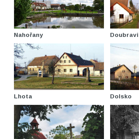
Nahořany
Doubravi
Lhota
Dolsko