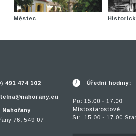
Městec
Historick
Úřední hodiny:
0)
491 474 102
telna@nahorany.eu
Po: 15.00 - 17.00
Místostarostové
 Nahořany
St: 15.00 - 17.00 Sta
řany 76, 549 07