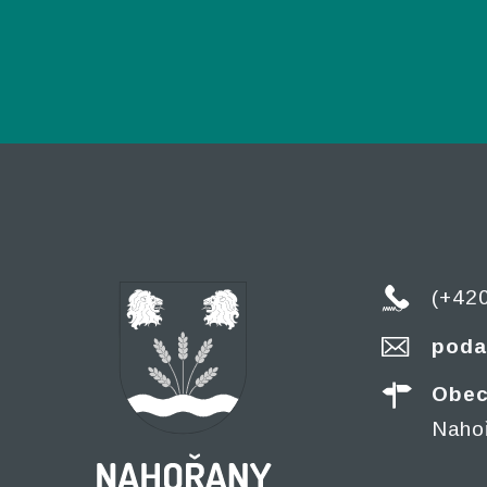
(+42
poda
Obec
Naho