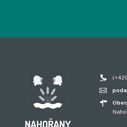
(+42
poda
Obec
Naho