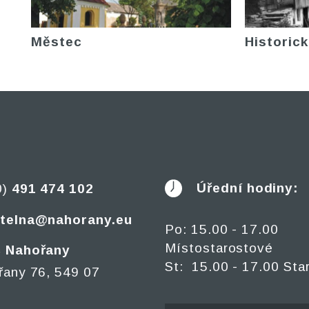
Městec
Historick
Úřední hodiny:
0)
491 474 102
telna@nahorany.eu
Po: 15.00 - 17.00
Místostarostové
 Nahořany
St: 15.00 - 17.00 Sta
řany 76, 549 07