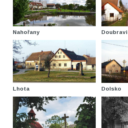
Nahořany
Doubravi
Lhota
Dolsko