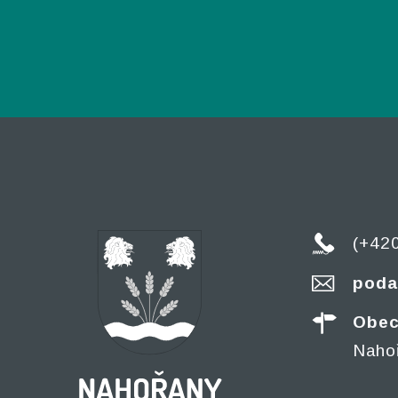
(+42
poda
Obec
Naho