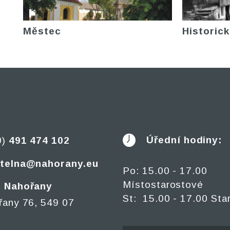
Městec
Historick
Úřední hodiny:
0)
491 474 102
telna@nahorany.eu
Po: 15.00 - 17.00
Místostarostové
 Nahořany
St: 15.00 - 17.00 Sta
řany 76, 549 07