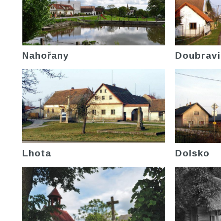
Nahořany
Doubravi
Lhota
Dolsko