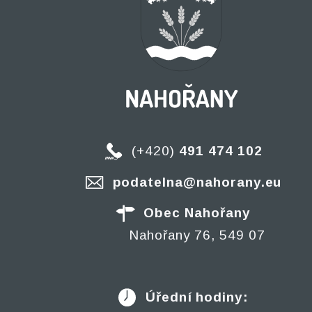
(+420)
491 474 102
podatelna@nahorany.eu
Obec Nahořany
Nahořany 76, 549 07
Úřední hodiny: