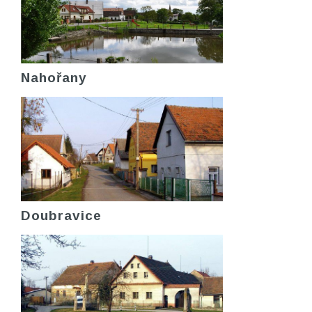
Nahořany
Doubravice