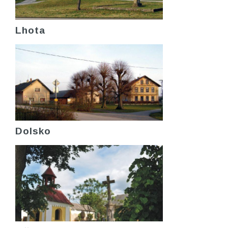
Lhota
Dolsko