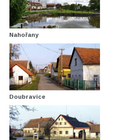
Nahořany
Doubravice