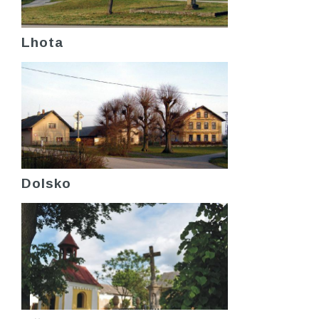
Lhota
Dolsko