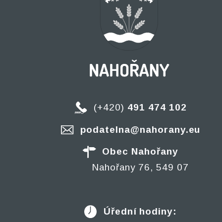
(+420)
491 474 102
podatelna@nahorany.eu
Obec Nahořany
Nahořany 76, 549 07
Úřední hodiny: