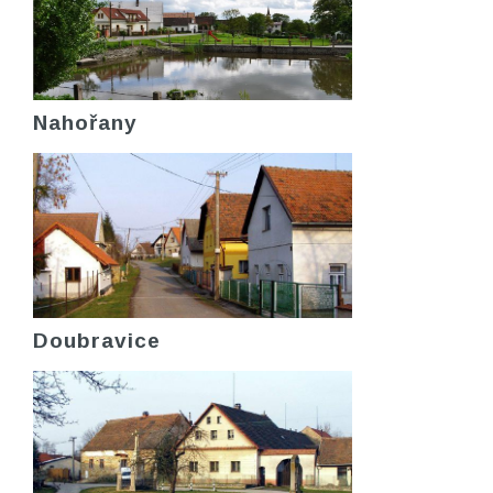
Nahořany
Doubravice