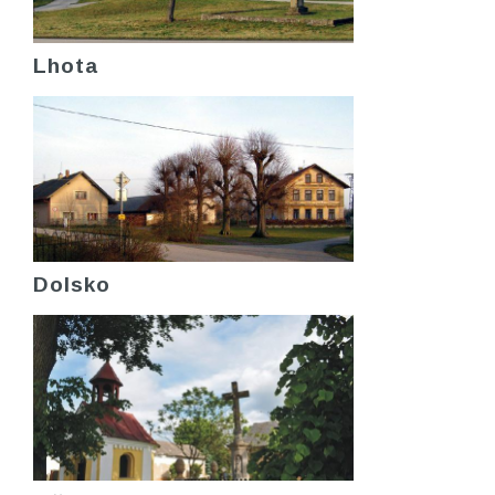
Lhota
Dolsko