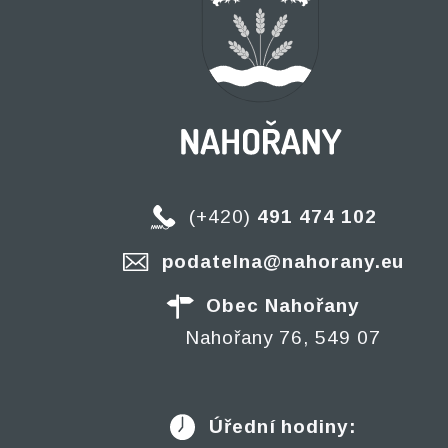
(+420)
491 474 102
podatelna@nahorany.eu
Obec Nahořany
Nahořany 76, 549 07
Úřední hodiny: