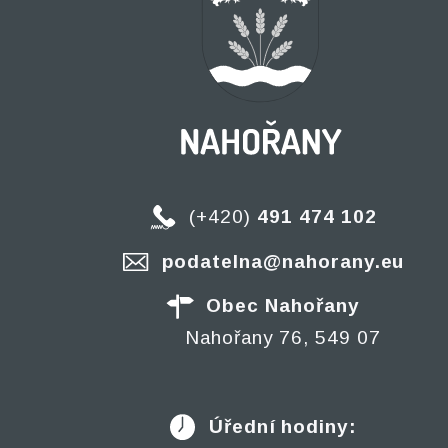
(+420)
491 474 102
podatelna@nahorany.eu
Obec Nahořany
Nahořany 76, 549 07
Úřední hodiny: