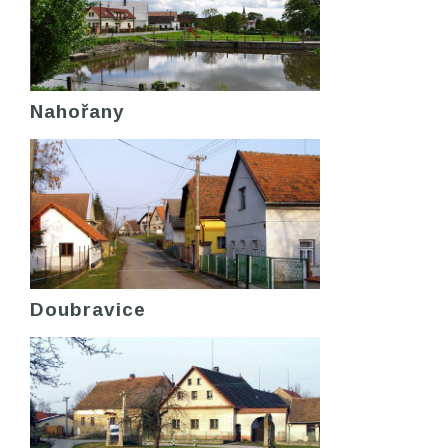
Nahořany
Doubravice