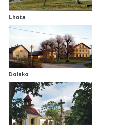
Lhota
Dolsko