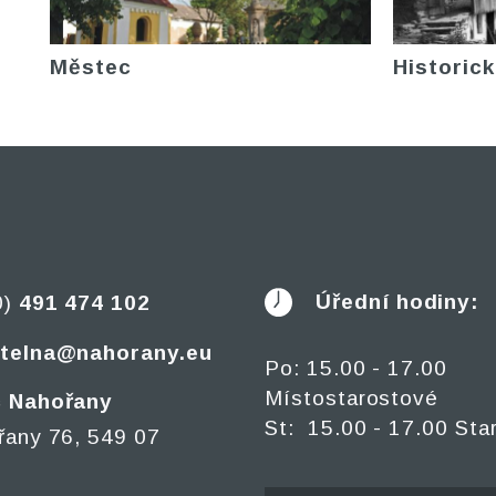
Městec
Historick
Úřední hodiny:
0)
491 474 102
telna@nahorany.eu
Po: 15.00 - 17.00
Místostarostové
 Nahořany
St: 15.00 - 17.00 Sta
řany 76, 549 07