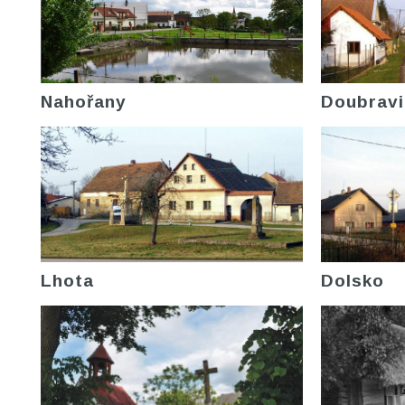
Nahořany
Doubravi
Lhota
Dolsko