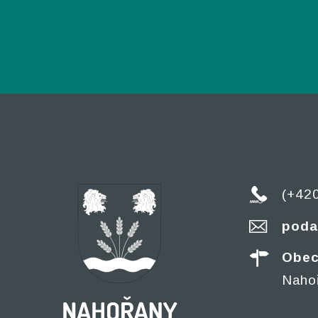
(+42
poda
Obec
Naho