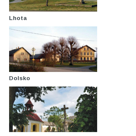
Lhota
Dolsko