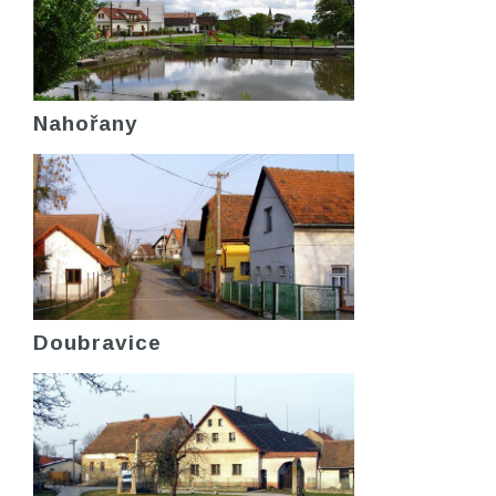
Nahořany
Doubravice