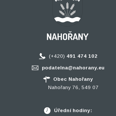
(+420)
491 474 102
podatelna@nahorany.eu
Obec Nahořany
Nahořany 76, 549 07
Úřední hodiny: