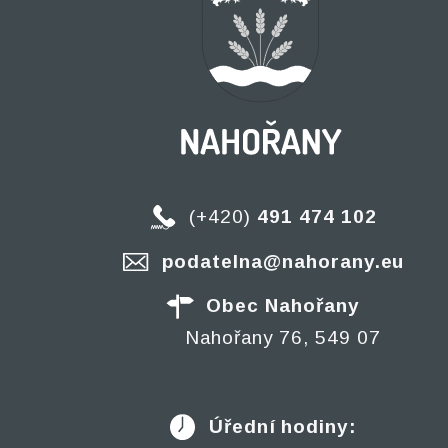
(+420)
491 474 102
podatelna@nahorany.eu
Obec Nahořany
Nahořany 76, 549 07
Úřední hodiny: