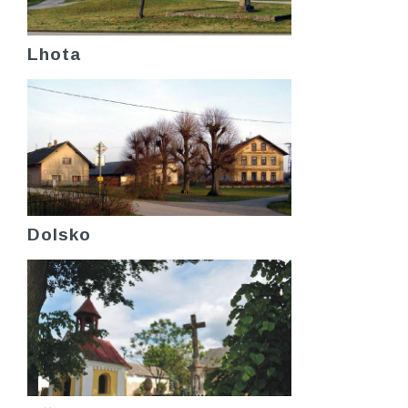
Lhota
Dolsko