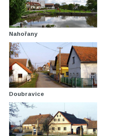
Nahořany
Doubravice