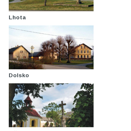
Lhota
Dolsko