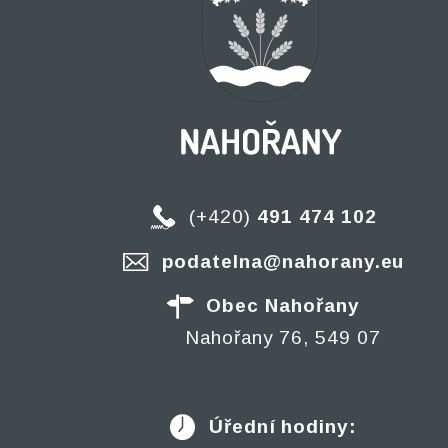
(+420)
491 474 102
podatelna@nahorany.eu
Obec Nahořany
Nahořany 76, 549 07
Úřední hodiny: