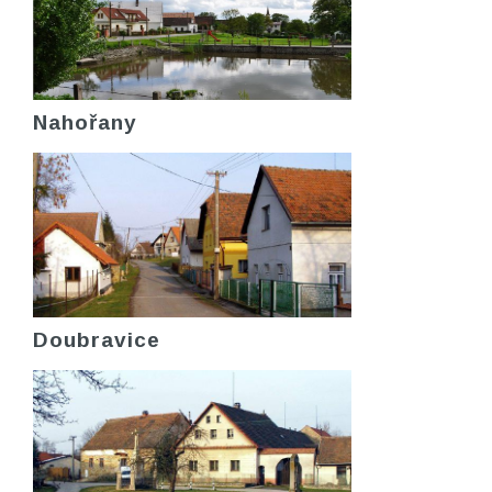
Nahořany
Doubravice