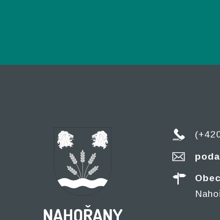
(+42
poda
Obec
Naho