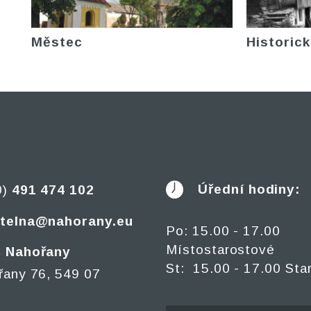
Městec
Historick
Úřední hodiny:
0)
491 474 102
telna@nahorany.eu
Po: 15.00 - 17.00
Místostarostové
 Nahořany
St: 15.00 - 17.00 Sta
řany 76, 549 07