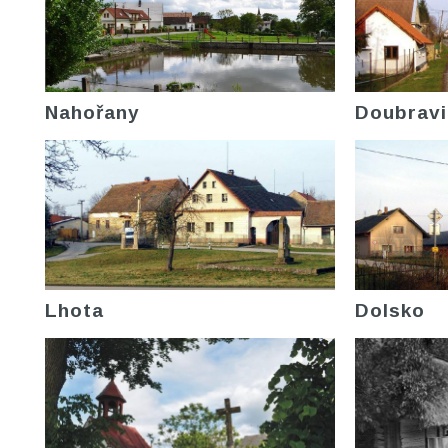
Nahořany
Doubravi
Lhota
Dolsko