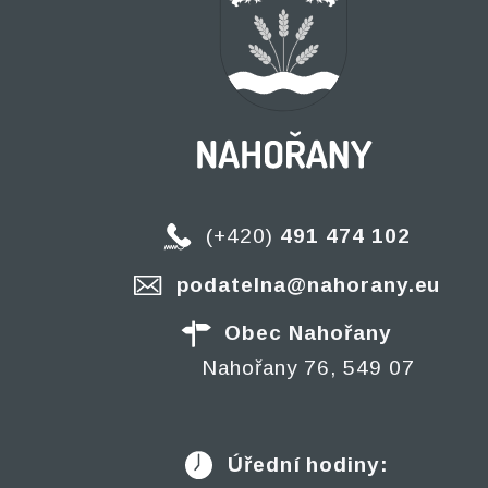
(+420)
491 474 102
podatelna@nahorany.eu
Obec Nahořany
Nahořany 76, 549 07
Úřední hodiny: