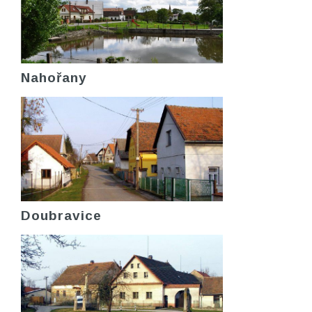
Nahořany
Doubravice