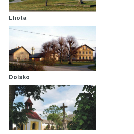
Lhota
Dolsko