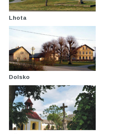
Lhota
Dolsko