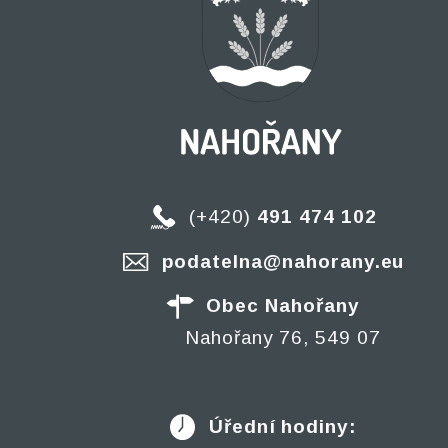
(+420)
491 474 102
podatelna@nahorany.eu
Obec Nahořany
Nahořany 76, 549 07
Úřední hodiny: