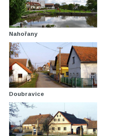
Nahořany
Doubravice