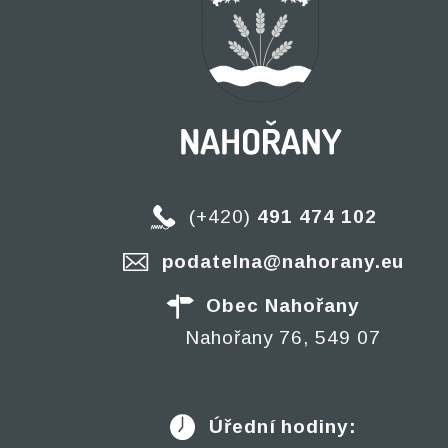
(+420)
491 474 102
podatelna@nahorany.eu
Obec Nahořany
Nahořany 76, 549 07
Úřední hodiny: