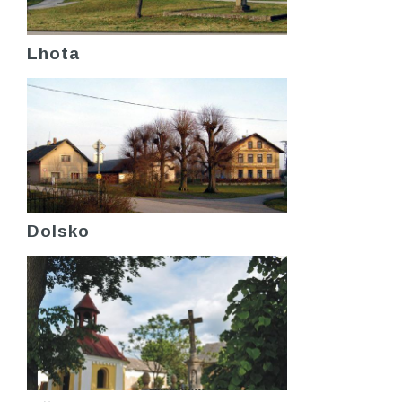
Lhota
Dolsko