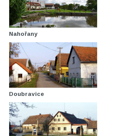
Nahořany
Doubravice