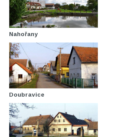
Nahořany
Doubravice