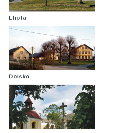
Lhota
Dolsko