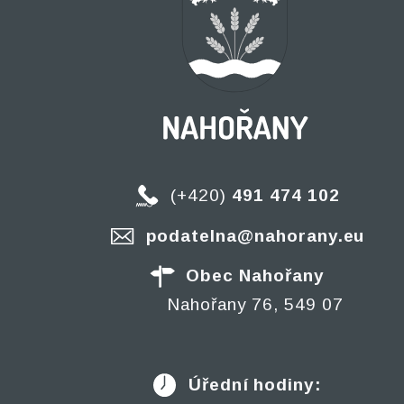
(+420)
491 474 102
podatelna@nahorany.eu
Obec Nahořany
Nahořany 76, 549 07
Úřední hodiny: